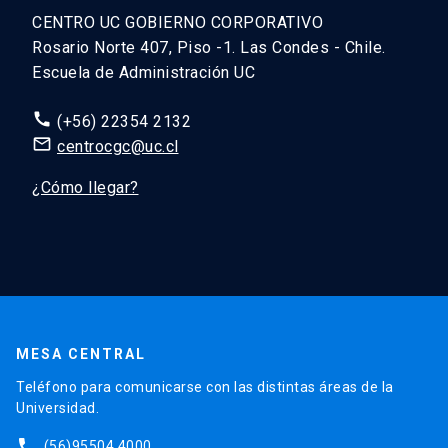
CENTRO UC GOBIERNO CORPORATIVO
Rosario Norte 407, Piso -1. Las Condes - Chile.
Escuela de Administración UC
call
(+56) 22354 2132
mail_outline
centrocgc@uc.cl
¿Cómo llegar?
MESA CENTRAL
Teléfono para comunicarse con las distintas áreas de la
Universidad.
phone
(56)95504 4000