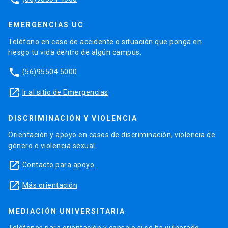
EMERGENCIAS UC
Teléfono en caso de accidente o situación que ponga en
riesgo tu vida dentro de algún campus.
phone
(56)95504 5000
launch
Ir al sitio de Emergencias
DISCRIMINACIÓN Y VIOLENCIA
Orientación y apoyo en casos de discriminación, violencia de
género o violencia sexual.
launch
Contacto para apoyo
launch
Más orientación
MEDIACIÓN UNIVERSITARIA
Teléfonos para orientación y consejo si se ha vulnerado