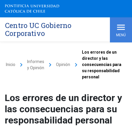
Centro UC Gobierno
Corporativo
MENÚ
Los errores de un
director y las
Informes
keyboard_arrow_right
keyboard_arrow_right
keyboard_arrow_right
Inicio
Opinión
consecuencias para
y Opinión
su responsabilidad
personal
Los errores de un director y
las consecuencias para su
responsabilidad personal