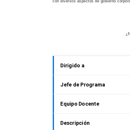
con diversos aspectos de gobierno corpora
¿N
Dirigido a
Jefe de Programa
Abogados, Ingenieros Comerciales
profesionales que se relacionen con el
Equipo Docente
Matías Zegers Ruiz-Tagle
Abogado, UC. Profesor Asociado de 
Descripción
fué director del Departamento de
Matías Zegers Ruiz-Tagle