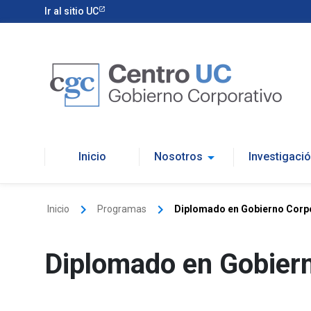
Ir al sitio UC
arrow_drop_down
Nosotros
Investigaci
Inicio
keyboard_arrow_right
keyboard_arrow_right
Inicio
Programas
Diplomado en Gobierno Corp
Diplomado en Gobiern