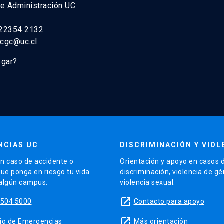
e Administración UC
fortaleciendo la integridad corporativa
ernacionales Universidad de São Paulo y Doctor en
ernacionales de cumplimiento.
 22354 2132
njunto King's College London y Universidad de São Paulo.
ntegridad.
ocgc@uc.cl
ncia Política UC. Director del Centro de Estudios Asiáticos
 y supervisión de riesgos de cumplimiento.
actos de China en América Latina y el Caribe (ICLAC).
egar?
rnacional y en el uso de métodos cuantitativos en las
NCIAS UC
DISCRIMINACIÓN Y VIOL
n caso de accidente o
Orientación y apoyo en casos 
que ponga en riesgo tu vida
discriminación, violencia de g
 algún campus.
violencia sexual.
launch
5504 5000
Contacto para apoyo
launch
sitio de Emergencias
Más orientación