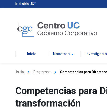
Ir al sitio UC
arrow_drop_down
Nosotros
Investigaci
Inicio
keyboard_arrow_right
keyboard_arrow_right
Inicio
Programas
Competencias para Directore
Competencias para Di
transformación