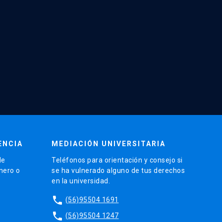
ENCIA
MEDIACIÓN UNIVERSITARIA
de
Teléfonos para orientación y consejo si
énero o
se ha vulnerado alguno de tus derechos
en la universidad.
phone
(56)95504 1691
phone
(56)95504 1247