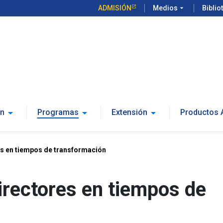
ADMISIÓN
Medios
arrow_drop_down
Biblio
arrow_drop_down
arrow_drop_down
arrow_drop_down
ón
Programas
Extensión
Productos
s en tiempos de transformación
rectores en tiempos de