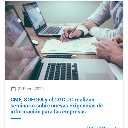
date_range
21 Enero 2020
CMF, SOFOFA y el CGC UC realizan
seminario sobre nuevas exigencias de
información para las empresas
Leer más...
keyboard_arrow_right