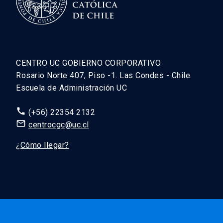
CENTRO UC GOBIERNO CORPORATIVO
Rosario Norte 407, Piso -1. Las Condes - Chile.
Escuela de Administración UC
call
(+56) 22354 2132
mail_outline
centrocgc@uc.cl
¿Cómo llegar?