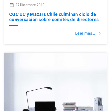
date_range
27 Diciembre 2019
CGC UC y Mazars Chile culminan ciclo de
conversación sobre comités de directores
Leer más...
keyboard_arrow_right