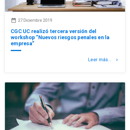
date_range
27 Diciembre 2019
CGC UC realizó tercera versión del
workshop “Nuevos riesgos penales en la
empresa”
Leer más...
keyboard_arrow_right