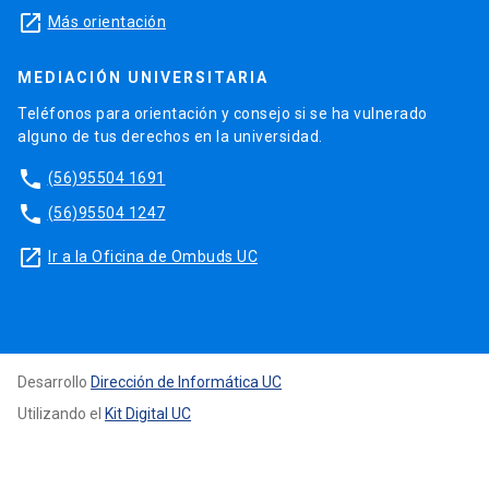
launch
Más orientación
MEDIACIÓN UNIVERSITARIA
Teléfonos para orientación y consejo si se ha vulnerado
alguno de tus derechos en la universidad.
phone
(56)95504 1691
phone
(56)95504 1247
launch
Ir a la Oficina de Ombuds UC
Desarrollo
Dirección de Informática UC
Utilizando el
Kit Digital UC